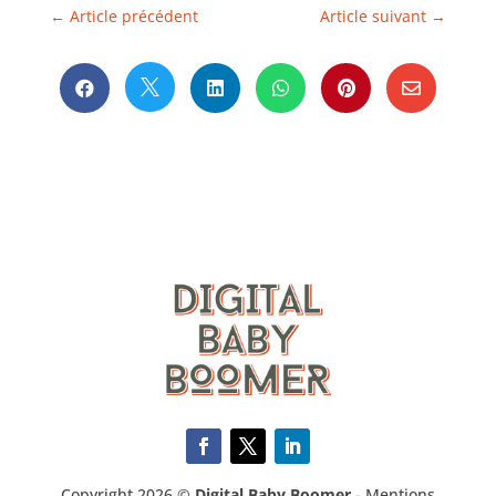
←
Article précédent
Article suivant
→






Copyright 2026 ©
Digital Baby Boomer
-
Mentions