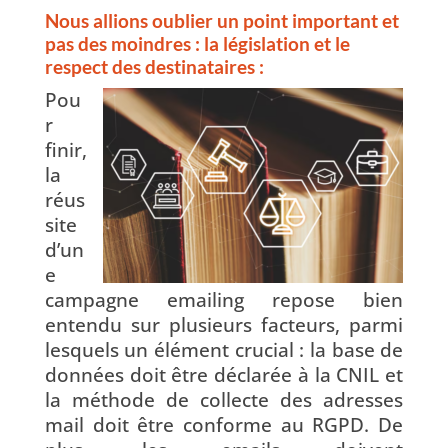
Nous allions oublier un point impor
tant et
pas des moindres : la législation et le
respect des destinataires :
Pou
r
finir,
la
réus
site
d’un
e
campagne emailing repose bien
entendu sur plusieurs facteurs, parmi
lesquels un élément crucial : la base de
données doit être déclarée à la CNIL et
la méthode de collecte des adresses
mail doit être conforme au RGPD. De