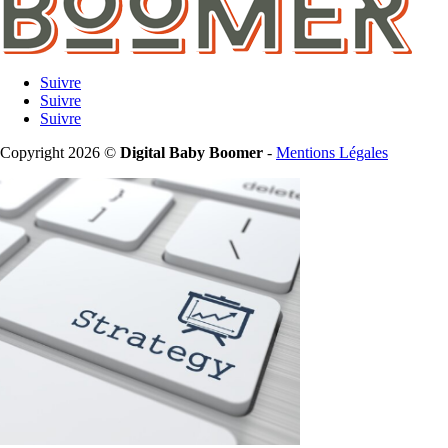
Suivre
Suivre
Suivre
Copyright 2026 ©
Digital Baby Boomer
-
Mentions Légales